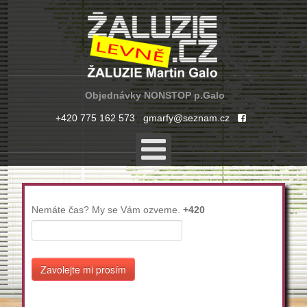
Objednávky NONSTOP p.Galo
+420 775 162 573
gmarfy@seznam.cz
Nemáte čas? My se Vám ozveme.
+420