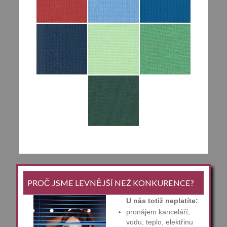
PROČ JSME LEVNĚJŠÍ NEŽ KONKURENCE?
U nás totiž neplatíte:
pronájem kanceláří,
vodu, teplo, elektřinu