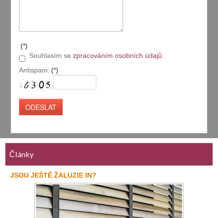
(*)
Souhlasím se
zpracováním osobních údajů
.
Antispam:
(*)
Články
JSOU JEŠTĚ ŽALUZIE IN?