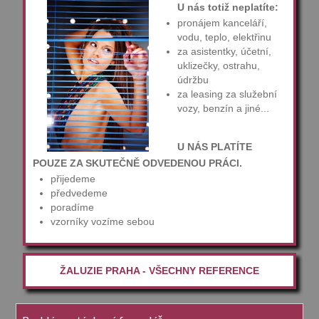
U nás totiž neplatíte:
pronájem kanceláří,
vodu, teplo, elektřinu
za asistentky, účetní,
uklizečky, ostrahu,
údržbu
za leasing za služební
vozy, benzín a jiné...
U NÁS PLATÍTE
POUZE ZA SKUTEČNĚ ODVEDENOU PRÁCI.
přijedeme
předvedeme
poradíme
vzorníky vozíme sebou
ŽALUZIE PRAHA - VŠECHNY REFERENCE