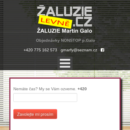
Objednávky NONSTOP p.Galo
+420 775 162 573
gmarfy@seznam.cz
Nemáte čas? My se Vám ozveme.
+420